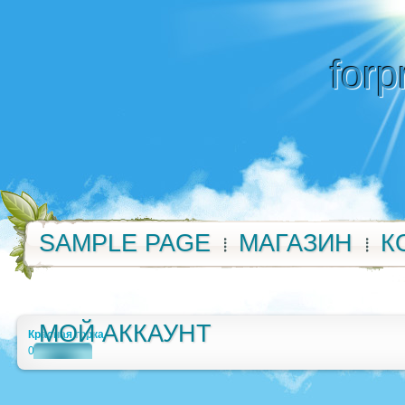
forp
SAMPLE PAGE
МАГАЗИН
К
МОЙ АККАУНТ
Красная горка
0