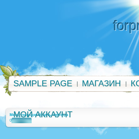
forp
SAMPLE PAGE
МАГАЗИН
К
МОЙ АККАУНТ
Международный день ювелира
0