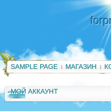
forp
SAMPLE PAGE
МАГАЗИН
К
МОЙ АККАУНТ
день кошек
0