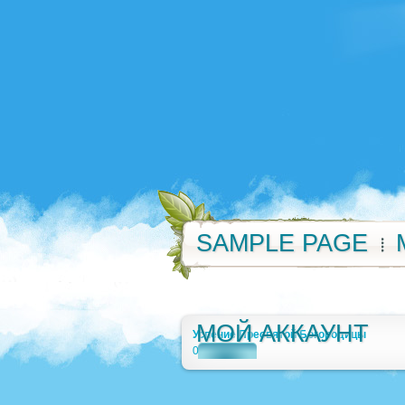
SAMPLE PAGE
МОЙ АККАУНТ
Успение Пресвятой Богородицы
0