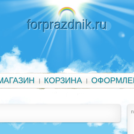
forprazdnik.ru
МАГАЗИН
КОРЗИНА
ОФОРМЛЕ
П