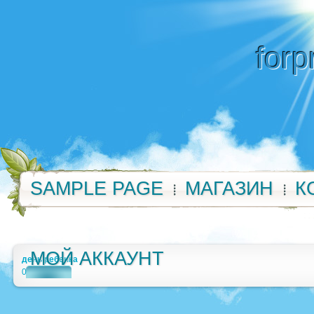
forp
SAMPLE PAGE
МАГАЗИН
К
МОЙ АККАУНТ
день ребенка
0