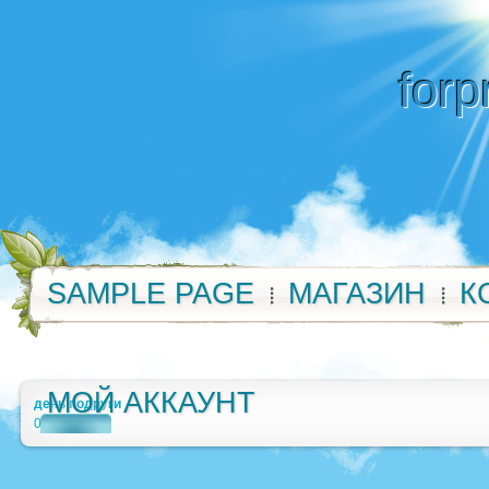
forp
SAMPLE PAGE
МАГАЗИН
К
МОЙ АККАУНТ
день подруги
0