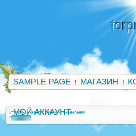
forp
SAMPLE PAGE
МАГАЗИН
К
МОЙ АККАУНТ
Страстная неделя: Великий понедельник
0