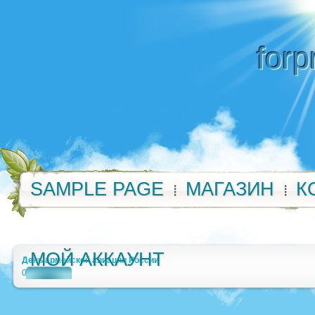
forp
SAMPLE PAGE
МАГАЗИН
К
МОЙ АККАУНТ
День армейской авиации России
0