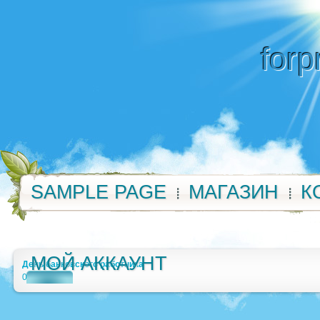
forp
SAMPLE PAGE
МАГАЗИН
К
МОЙ АККАУНТ
День банковского работника
0