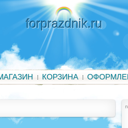
forprazdnik.ru
МАГАЗИН
КОРЗИНА
ОФОРМЛЕ
П