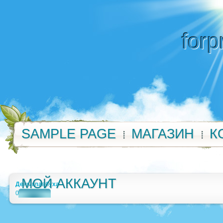
forp
SAMPLE PAGE
МАГАЗИН
К
МОЙ АККАУНТ
День главбуха
0