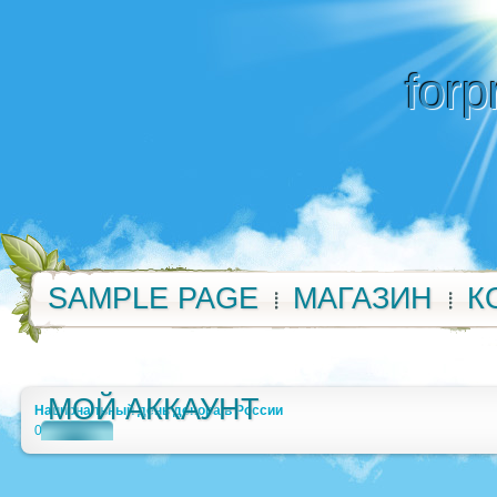
forp
SAMPLE PAGE
МАГАЗИН
К
МОЙ АККАУНТ
Национальный день донора в России
0