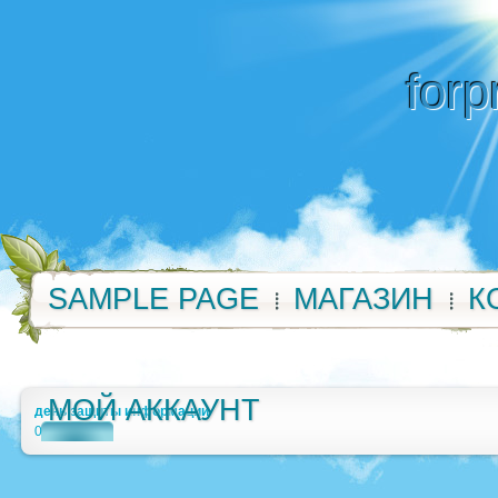
forp
SAMPLE PAGE
МАГАЗИН
К
МОЙ АККАУНТ
день защиты информации
0