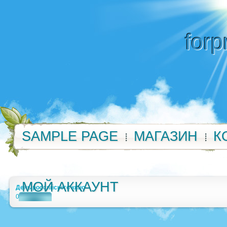
forp
SAMPLE PAGE
МАГАЗИН
К
МОЙ АККАУНТ
День российского кино
0