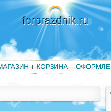
forprazdnik.ru
МАГАЗИН
КОРЗИНА
ОФОРМЛЕ
П