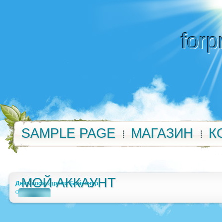
forp
SAMPLE PAGE
МАГАЗИН
К
МОЙ АККАУНТ
День космодрома Байконур
0