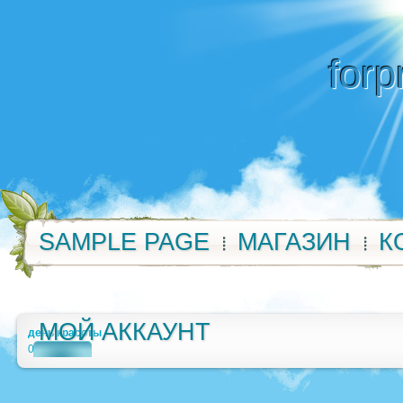
forp
SAMPLE PAGE
МАГАЗИН
К
МОЙ АККАУНТ
день красоты
0