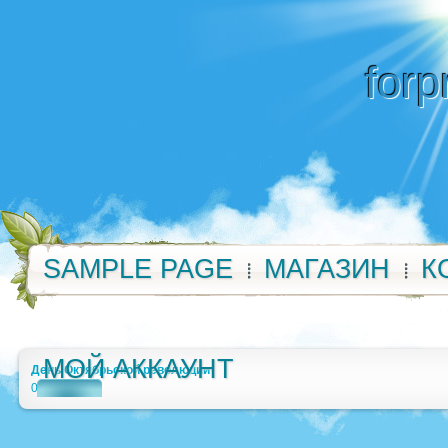
forp
SAMPLE PAGE
МАГАЗИН
К
МОЙ АККАУНТ
День Октябрьской революции
0