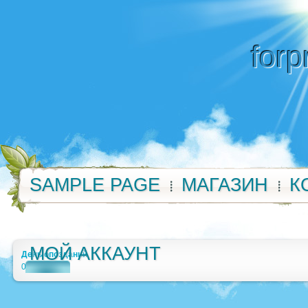
forp
SAMPLE PAGE
МАГАЗИН
К
МОЙ АККАУНТ
День опозданий
0