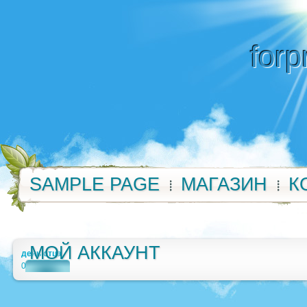
forp
SAMPLE PAGE
МАГАЗИН
К
МОЙ АККАУНТ
день отца
0