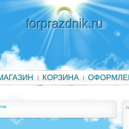
forprazdnik.ru
МАГАЗИН
КОРЗИНА
ОФОРМЛЕ
осца
П