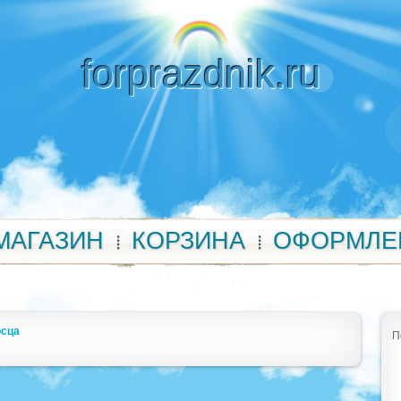
forprazdnik.ru
МАГАЗИН
КОРЗИНА
ОФОРМЛЕ
осца
П