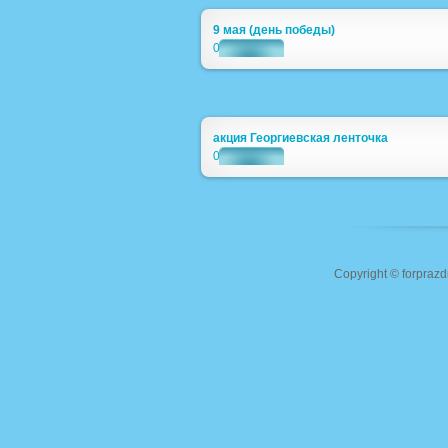
9 мая (день победы)
0
акция Георгиевская ленточка
0
Copyright ©
forprazd