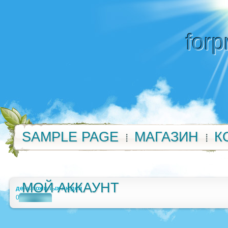
forp
SAMPLE PAGE
МАГАЗИН
К
МОЙ АККАУНТ
день пожилых людей
0