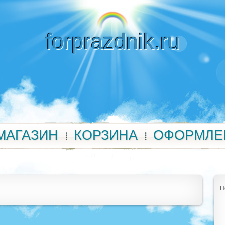
forprazdnik.ru
МАГАЗИН
КОРЗИНА
ОФОРМЛЕ
П