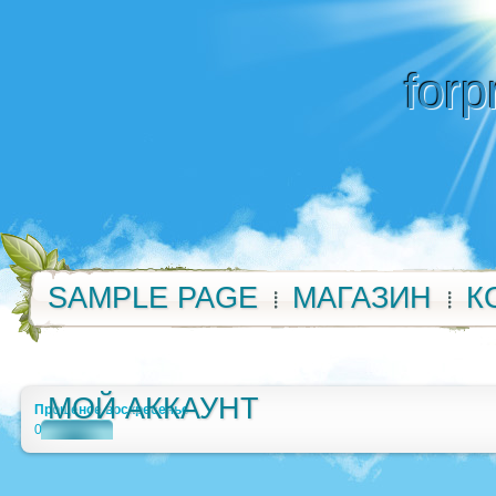
forp
SAMPLE PAGE
МАГАЗИН
К
МОЙ АККАУНТ
Прощеное воскресенье
0