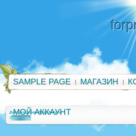
forp
SAMPLE PAGE
МАГАЗИН
К
МОЙ АККАУНТ
День рождения Деда Мороза
0