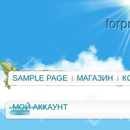
forp
SAMPLE PAGE
МАГАЗИН
К
МОЙ АККАУНТ
день рождения СССР
0