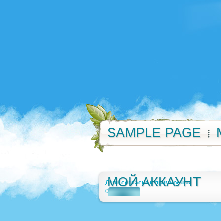
SAMPLE PAGE
МОЙ АККАУНТ
День согласия и примирения
0