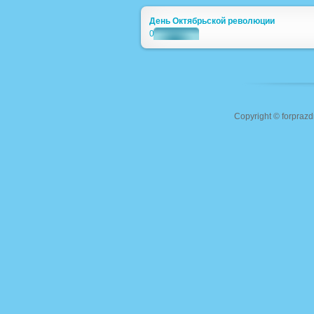
День Октябрьской революции
0
Copyright ©
forprazd