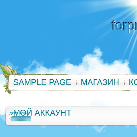
forp
SAMPLE PAGE
МАГАЗИН
К
МОЙ АККАУНТ
день кошек
0