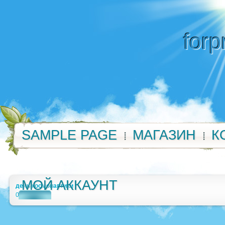
forp
SAMPLE PAGE
МАГАЗИН
К
МОЙ АККАУНТ
день космонавтики
0