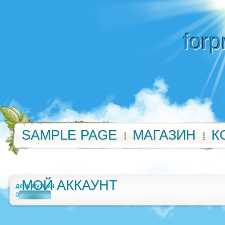
forp
SAMPLE PAGE
МАГАЗИН
К
МОЙ АККАУНТ
день музыки
0