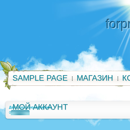
forp
SAMPLE PAGE
МАГАЗИН
К
МОЙ АККАУНТ
День железнодорожника
0