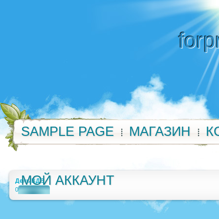
forp
SAMPLE PAGE
МАГАЗИН
К
МОЙ АККАУНТ
День ВДВ
0