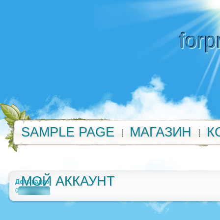
forp
SAMPLE PAGE
МАГАЗИН
К
МОЙ АККАУНТ
День радио
0