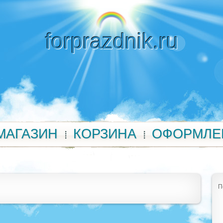
forprazdnik.ru
МАГАЗИН
КОРЗИНА
ОФОРМЛЕ
П