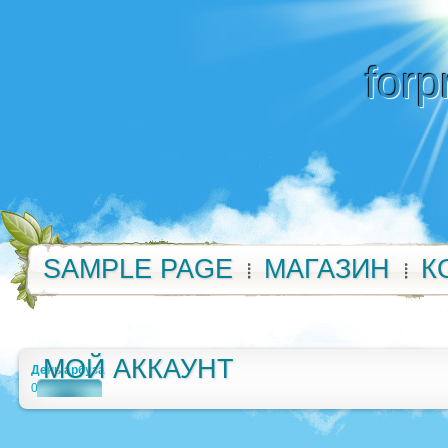
forp
SAMPLE PAGE
МАГАЗИН
К
МОЙ АККАУНТ
День арбуза
0