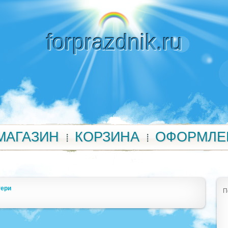
forprazdnik.ru
МАГАЗИН
КОРЗИНА
ОФОРМЛЕ
тери
П