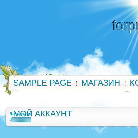
forp
SAMPLE PAGE
МАГАЗИН
К
МОЙ АККАУНТ
День радио
0