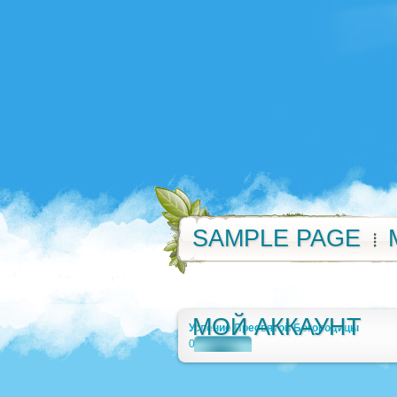
SAMPLE PAGE
МОЙ АККАУНТ
Успение Пресвятой Богородицы
0