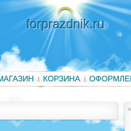
forprazdnik.ru
МАГАЗИН
КОРЗИНА
ОФОРМЛЕ
П