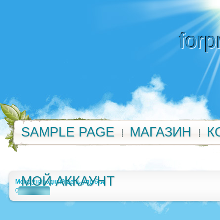
forp
SAMPLE PAGE
МАГАЗИН
К
МОЙ АККАУНТ
Международный день улыбки
0