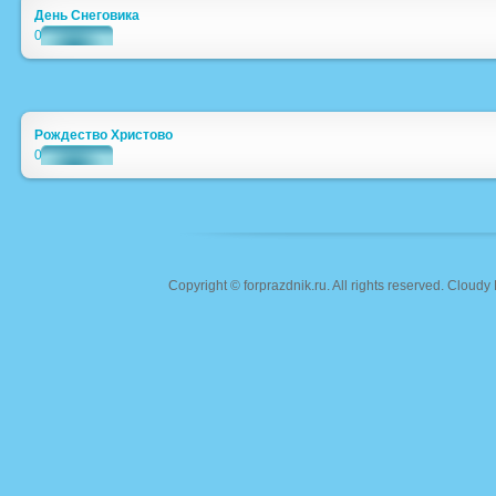
День Снеговика
0
Рождество Христово
0
Copyright ©
forprazdnik.ru
. All rights reserved. Clou