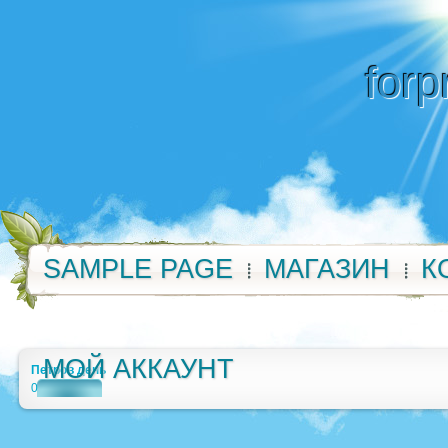
forp
SAMPLE PAGE
МАГАЗИН
К
МОЙ АККАУНТ
Петров день
0