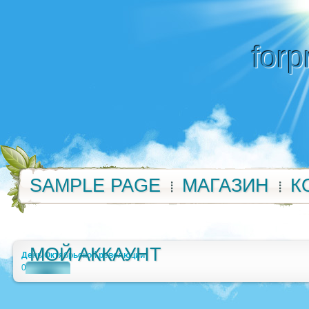
forp
SAMPLE PAGE
МАГАЗИН
К
МОЙ АККАУНТ
День Октябрьской революции
0