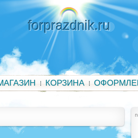
forprazdnik.ru
МАГАЗИН
КОРЗИНА
ОФОРМЛЕ
П