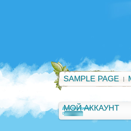
SAMPLE PAGE
МОЙ АККАУНТ
День блондинок
0