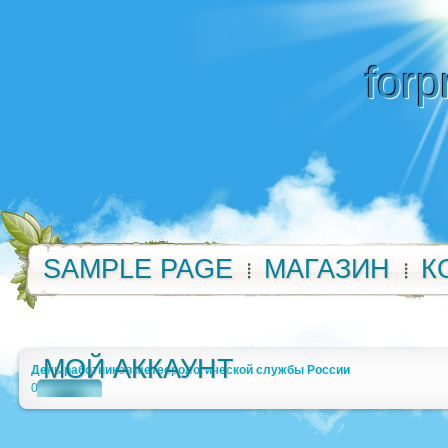
forp
SAMPLE PAGE
МАГАЗИН
К
МОЙ АККАУНТ
День работников метеорологической службы России
0