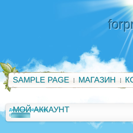
forp
SAMPLE PAGE
МАГАЗИН
К
МОЙ АККАУНТ
День морской пехоты
0