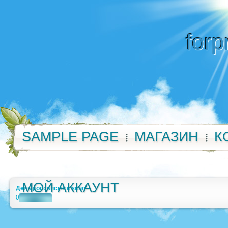
forp
SAMPLE PAGE
МАГАЗИН
К
МОЙ АККАУНТ
День российского кино
0