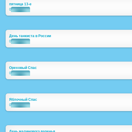
пятница 13-е
0
День танкиста в России
0
Ореховый Спас
0
Яблочный Спас
0
День малинового варенья