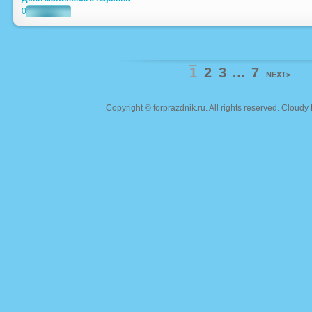
0
1
2
3
…
7
NEXT>
Copyright ©
forprazdnik.ru
. All rights reserved. Clou