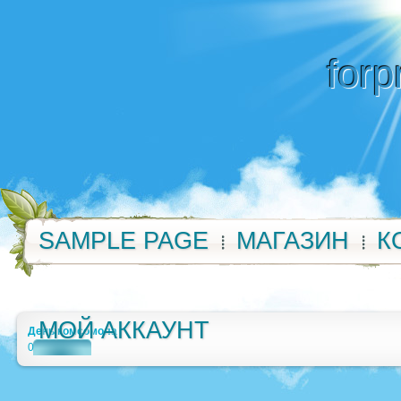
forp
SAMPLE PAGE
МАГАЗИН
К
МОЙ АККАУНТ
День комсомола
0