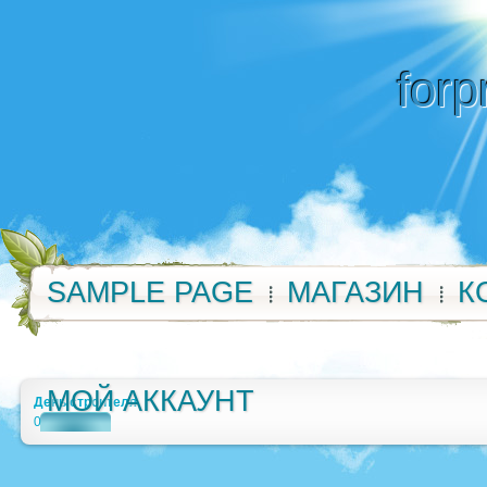
forp
SAMPLE PAGE
МАГАЗИН
К
МОЙ АККАУНТ
День строителя
0