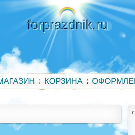
forprazdnik.ru
МАГАЗИН
КОРЗИНА
ОФОРМЛЕ
П